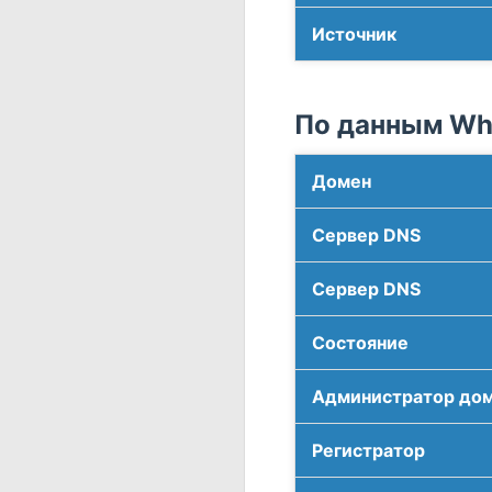
Источник
По данным Who
Домен
Сервер DNS
Сервер DNS
Соcтояние
Администратор до
Регистратор